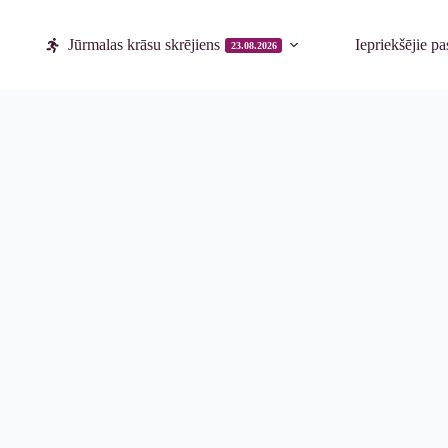
Jūrmalas krāsu skrējiens
Iepriekšējie p
23.08.2026