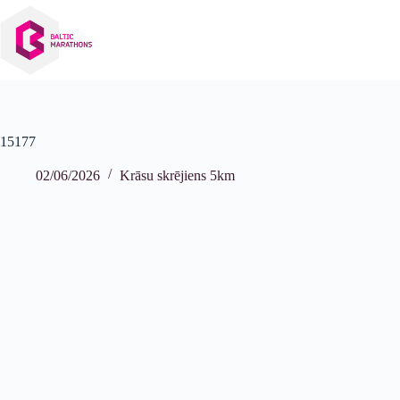
Izlaist
uz
saturu
15177
02/06/2026
Krāsu skrējiens 5km