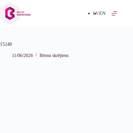
Izlaist
uz
saturu
LV
EN
15248
11/06/2026
Bērnu skrējiens