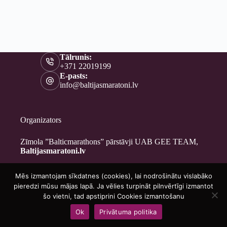
Tālrunis:
+371 22019199
E-pasts:
info@baltijasmaratoni.lv
Organizators
Zīmola ”Balticmarathons” pārstāvji UAB GEE TEAM,
Baltijasmaratoni.lv
Mēs izmantojam sīkdatnes (cookies), lai nodrošinātu vislabāko
Kontakti
pieredzi mūsu mājas lapā. Ja vēlies turpināt pilnvērtīgi izmantot
Par mums
šo vietni, tad apstiprini Cookies izmantošanu
Brīvprātīgajiem
Ok
Privātuma politika
Privātuma politika
Copyright © 2026 - Baltijasmaratoni.lv