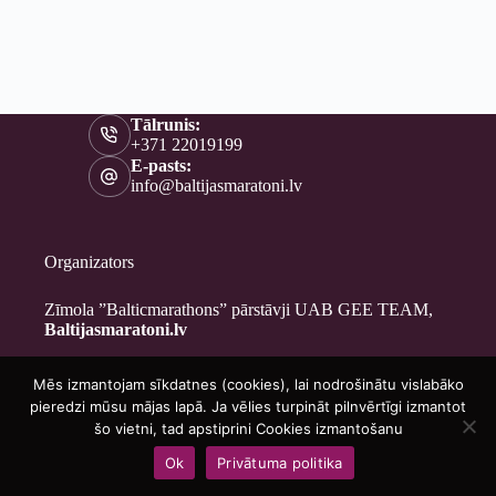
Tālrunis:
+371 22019199
E-pasts:
info@baltijasmaratoni.lv
Organizators
Zīmola ”Balticmarathons” pārstāvji UAB GEE TEAM,
Baltijasmaratoni.lv
Mēs izmantojam sīkdatnes (cookies), lai nodrošinātu vislabāko
Kontakti
pieredzi mūsu mājas lapā. Ja vēlies turpināt pilnvērtīgi izmantot
Par mums
šo vietni, tad apstiprini Cookies izmantošanu
Brīvprātīgajiem
Ok
Privātuma politika
Privātuma politika
Copyright © 2026 - Baltijasmaratoni.lv