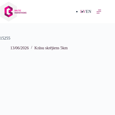
Izlaist
uz
saturu
LV
EN
15255
13/06/2026
Krāsu skrējiens 5km