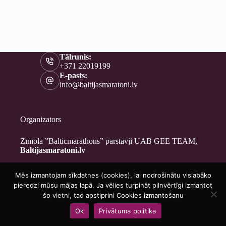
Tālrunis:
+371 22019199
E-pasts:
info@baltijasmaratoni.lv
Organizators
Zīmola ”Balticmarathons” pārstāvji UAB GEE TEAM,
Baltijasmaratoni.lv
Mēs izmantojam sīkdatnes (cookies), lai nodrošinātu vislabāko
Kontakti
pieredzi mūsu mājas lapā. Ja vēlies turpināt pilnvērtīgi izmantot
Par mums
šo vietni, tad apstiprini Cookies izmantošanu
Brīvprātīgajiem
Ok
Privātuma politika
Privātuma politika
Copyright © 2026 - Baltijasmaratoni.lv