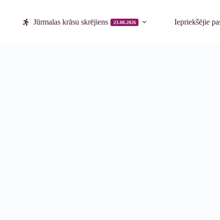
Jūrmalas krāsu skrējiens
Iepriekšējie p
23.08.2026