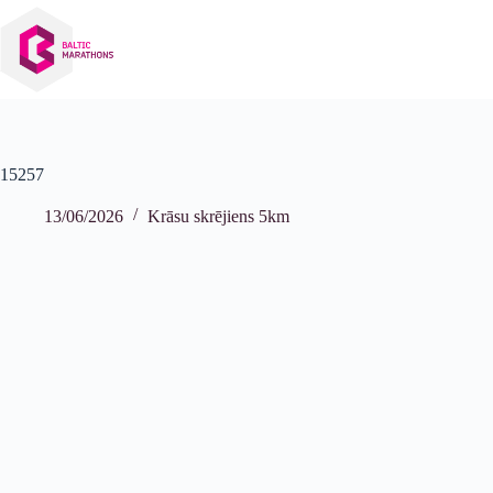
Izlaist
uz
saturu
15257
13/06/2026
Krāsu skrējiens 5km