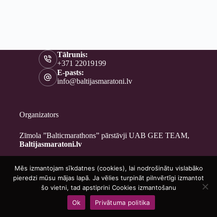
Tālrunis:
+371 22019199
E-pasts:
info@baltijasmaratoni.lv
Organizators
Zīmola ”Balticmarathons” pārstāvji UAB GEE TEAM,
Baltijasmaratoni.lv
Mēs izmantojam sīkdatnes (cookies), lai nodrošinātu vislabāko
Kontakti
pieredzi mūsu mājas lapā. Ja vēlies turpināt pilnvērtīgi izmantot
Par mums
šo vietni, tad apstiprini Cookies izmantošanu
Brīvprātīgajiem
Ok
Privātuma politika
Privātuma politika
Copyright © 2026 - Baltijasmaratoni.lv