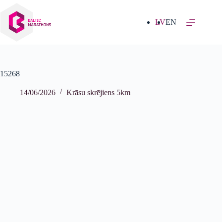
Izlaist
uz
saturu
LV
EN
15268
14/06/2026
Krāsu skrējiens 5km