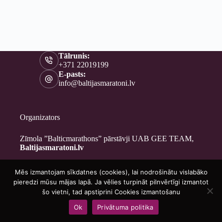
Tālrunis:
+371 22019199
E-pasts:
info@baltijasmaratoni.lv
Organizators
Zīmola ”Balticmarathons” pārstāvji UAB GEE TEAM,
Baltijasmaratoni.lv
Mēs izmantojam sīkdatnes (cookies), lai nodrošinātu vislabāko
Kontakti
pieredzi mūsu mājas lapā. Ja vēlies turpināt pilnvērtīgi izmantot
Par mums
šo vietni, tad apstiprini Cookies izmantošanu
Brīvprātīgajiem
Ok
Privātuma politika
Privātuma politika
Copyright © 2026 - Baltijasmaratoni.lv