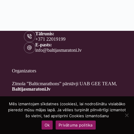
Tālrunis:
+371 22019199
E-pasts:
info@baltijasmaratoni.lv
Organizators
Zīmola ”Balticmarathons” pārstāvji UAB GEE TEAM,
Baltijasmaratoni.lv
Mēs izmantojam sīkdatnes (cookies), lai nodrošinātu vislabāko
Kontakti
pieredzi mūsu mājas lapā. Ja vēlies turpināt pilnvērtīgi izmantot
Par mums
šo vietni, tad apstiprini Cookies izmantošanu
Brīvprātīgajiem
Ok
Privātuma politika
Privātuma politika
Copyright © 2026 - Baltijasmaratoni.lv