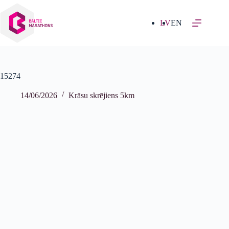
Izlaist
uz
saturu
LV
EN
15274
14/06/2026
Krāsu skrējiens 5km