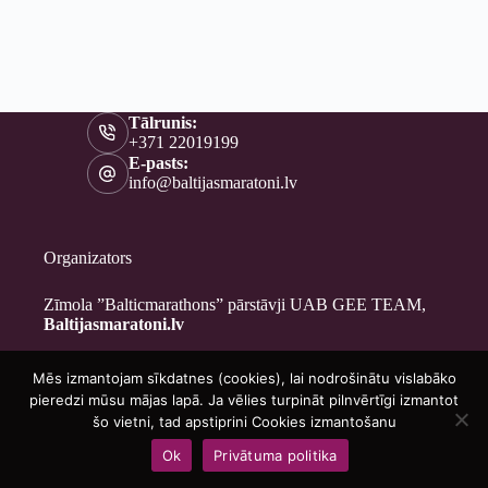
Tālrunis:
+371 22019199
E-pasts:
info@baltijasmaratoni.lv
Organizators
Zīmola ”Balticmarathons” pārstāvji UAB GEE TEAM,
Baltijasmaratoni.lv
Mēs izmantojam sīkdatnes (cookies), lai nodrošinātu vislabāko
Kontakti
pieredzi mūsu mājas lapā. Ja vēlies turpināt pilnvērtīgi izmantot
Par mums
šo vietni, tad apstiprini Cookies izmantošanu
Brīvprātīgajiem
Ok
Privātuma politika
Privātuma politika
Copyright © 2026 - Baltijasmaratoni.lv