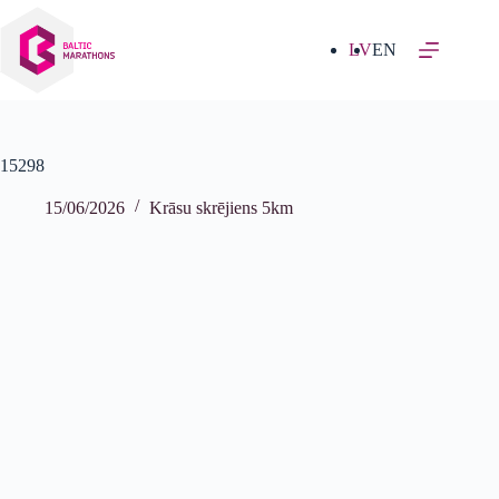
Izlaist
uz
saturu
LV
EN
15298
15/06/2026
Krāsu skrējiens 5km