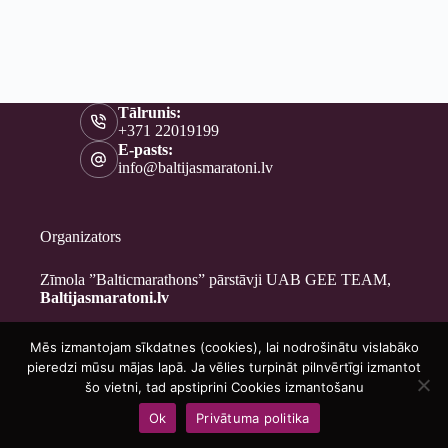
Tālrunis:
+371 22019199
E-pasts:
info@baltijasmaratoni.lv
Organizators
Zīmola ”Balticmarathons” pārstāvji UAB GEE TEAM,
Baltijasmaratoni.lv
Mēs izmantojam sīkdatnes (cookies), lai nodrošinātu vislabāko
Kontakti
pieredzi mūsu mājas lapā. Ja vēlies turpināt pilnvērtīgi izmantot
Par mums
šo vietni, tad apstiprini Cookies izmantošanu
Brīvprātīgajiem
Ok
Privātuma politika
Privātuma politika
Copyright © 2026 - Baltijasmaratoni.lv