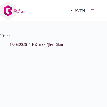
Izlaist
uz
saturu
LV
EN
15309
17/06/2026
Krāsu skrējiens 5km