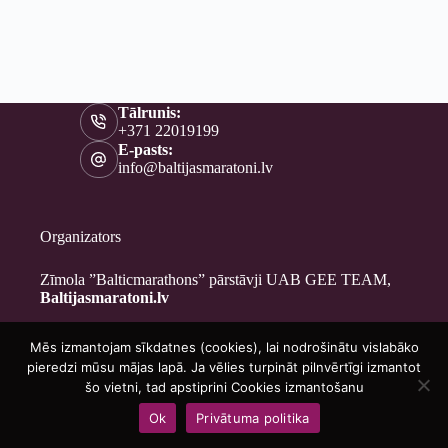
Tālrunis:
+371 22019199
E-pasts:
info@baltijasmaratoni.lv
Organizators
Zīmola ”Balticmarathons” pārstāvji UAB GEE TEAM,
Baltijasmaratoni.lv
Mēs izmantojam sīkdatnes (cookies), lai nodrošinātu vislabāko
Kontakti
pieredzi mūsu mājas lapā. Ja vēlies turpināt pilnvērtīgi izmantot
Par mums
šo vietni, tad apstiprini Cookies izmantošanu
Brīvprātīgajiem
Ok
Privātuma politika
Privātuma politika
Copyright © 2026 - Baltijasmaratoni.lv