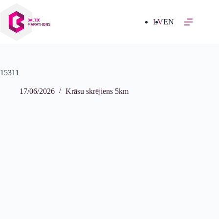
Izlaist
uz
saturu
LV
EN
15311
17/06/2026
Krāsu skrējiens 5km