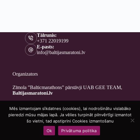
Tālrunis:
+371 22019199
E-pasts:
info@baltijasmaratoni.lv
Organizators
Zīmola ”Balticmarathons” pārstāvji UAB GEE TEAM,
Baltijasmaratoni.lv
Mēs izmantojam sīkdatnes (cookies), lai nodrošinātu vislabāko
Kontakti
pieredzi mūsu mājas lapā. Ja vēlies turpināt pilnvērtīgi izmantot
Par mums
šo vietni, tad apstiprini Cookies izmantošanu
Brīvprātīgajiem
Ok
Privātuma politika
Privātuma politika
Copyright © 2026 - Baltijasmaratoni.lv