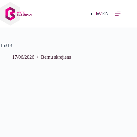
Izlaist
uz
saturu
LV
EN
15313
17/06/2026
Bērnu skrējiens