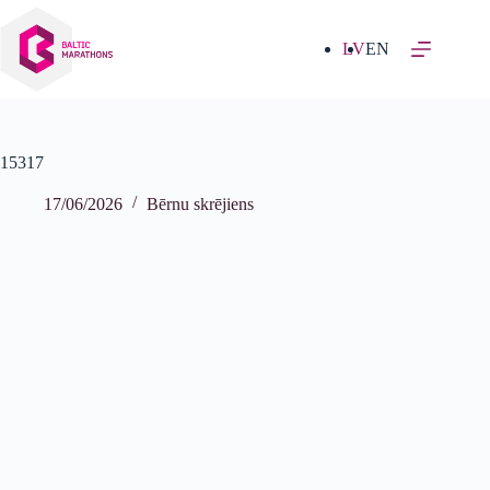
Izlaist
uz
saturu
LV
EN
15317
17/06/2026
Bērnu skrējiens