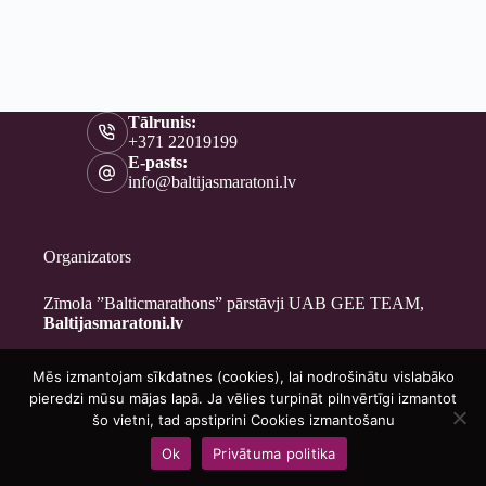
Tālrunis:
+371 22019199
E-pasts:
info@baltijasmaratoni.lv
Organizators
Zīmola ”Balticmarathons” pārstāvji UAB GEE TEAM,
Baltijasmaratoni.lv
Mēs izmantojam sīkdatnes (cookies), lai nodrošinātu vislabāko
Kontakti
pieredzi mūsu mājas lapā. Ja vēlies turpināt pilnvērtīgi izmantot
Par mums
šo vietni, tad apstiprini Cookies izmantošanu
Brīvprātīgajiem
Ok
Privātuma politika
Privātuma politika
Copyright © 2026 - Baltijasmaratoni.lv