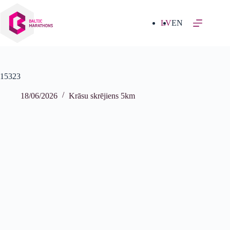
Izlaist
uz
saturu
LV
EN
15323
18/06/2026
Krāsu skrējiens 5km