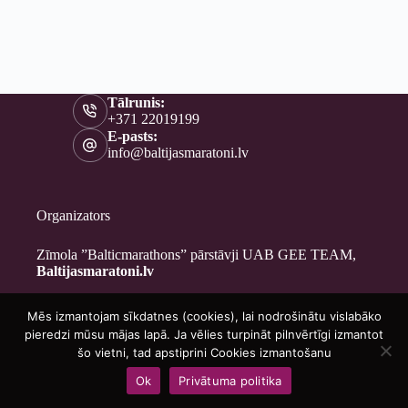
Tālrunis:
+371 22019199
E-pasts:
info@baltijasmaratoni.lv
Organizators
Zīmola ”Balticmarathons” pārstāvji UAB GEE TEAM,
Baltijasmaratoni.lv
Mēs izmantojam sīkdatnes (cookies), lai nodrošinātu vislabāko
Kontakti
pieredzi mūsu mājas lapā. Ja vēlies turpināt pilnvērtīgi izmantot
Par mums
šo vietni, tad apstiprini Cookies izmantošanu
Brīvprātīgajiem
Ok
Privātuma politika
Privātuma politika
Copyright © 2026 - Baltijasmaratoni.lv