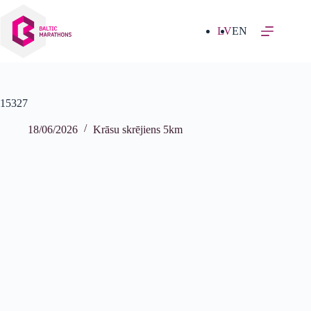
Izlaist
uz
saturu
LV
EN
15327
18/06/2026
Krāsu skrējiens 5km