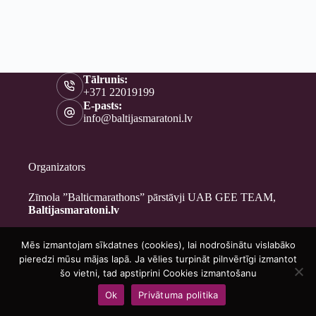
Tālrunis:
+371 22019199
E-pasts:
info@baltijasmaratoni.lv
Organizators
Zīmola ”Balticmarathons” pārstāvji UAB GEE TEAM,
Baltijasmaratoni.lv
Mēs izmantojam sīkdatnes (cookies), lai nodrošinātu vislabāko
Kontakti
pieredzi mūsu mājas lapā. Ja vēlies turpināt pilnvērtīgi izmantot
Par mums
šo vietni, tad apstiprini Cookies izmantošanu
Brīvprātīgajiem
Ok
Privātuma politika
Privātuma politika
Copyright © 2026 - Baltijasmaratoni.lv