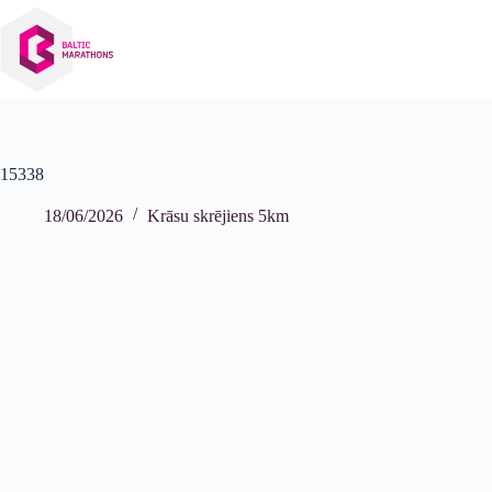
Izlaist
uz
saturu
15338
18/06/2026
Krāsu skrējiens 5km