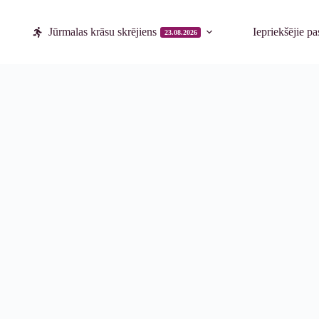
Jūrmalas krāsu skrējiens
Iepriekšējie p
23.08.2026