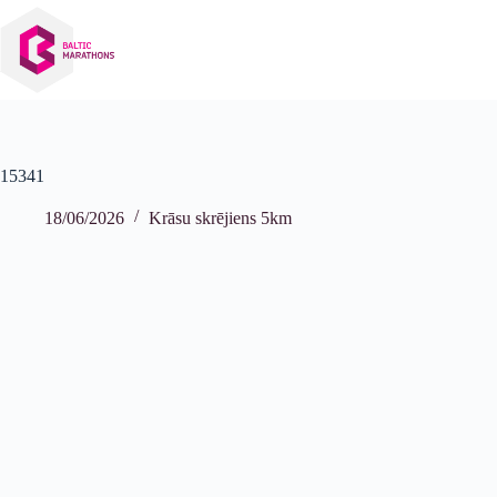
Izlaist
uz
saturu
15341
18/06/2026
Krāsu skrējiens 5km