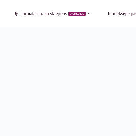
Jūrmalas krāsu skrējiens
Iepriekšējie p
23.08.2026