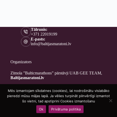
Tālrunis:
+371 22019199
E-pasts:
info@baltijasmaratoni.lv
Organizators
Zīmola ”Balticmarathons” pārstāvji UAB GEE TEAM,
Baltijasmaratoni.lv
Mēs izmantojam sīkdatnes (cookies), lai nodrošinātu vislabāko
Kontakti
pieredzi mūsu mājas lapā. Ja vēlies turpināt pilnvērtīgi izmantot
Par mums
šo vietni, tad apstiprini Cookies izmantošanu
Brīvprātīgajiem
Ok
Privātuma politika
Privātuma politika
Copyright © 2026 - Baltijasmaratoni.lv