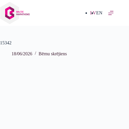
Izlaist
uz
saturu
LV
EN
15342
18/06/2026
Bērnu skrējiens