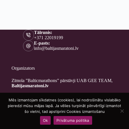
Tālrunis:
+371 22019199
E-pasts:
info@baltijasmaratoni.lv
Organizators
Zīmola ”Balticmarathons” pārstāvji UAB GEE TEAM,
Baltijasmaratoni.lv
Mēs izmantojam sīkdatnes (cookies), lai nodrošinātu vislabāko
Kontakti
pieredzi mūsu mājas lapā. Ja vēlies turpināt pilnvērtīgi izmantot
Par mums
šo vietni, tad apstiprini Cookies izmantošanu
Brīvprātīgajiem
Ok
Privātuma politika
Privātuma politika
Copyright © 2026 - Baltijasmaratoni.lv