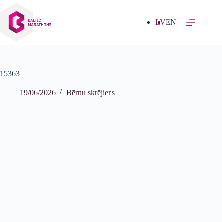
Izlaist
uz
saturu
LV
EN
15363
19/06/2026
Bērnu skrējiens