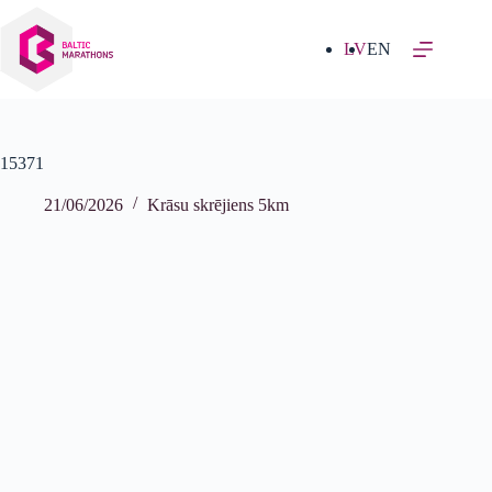
Izlaist
uz
saturu
LV
EN
15371
21/06/2026
Krāsu skrējiens 5km