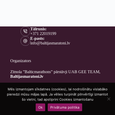
Tālrunis:
+371 22019199
E-pasts:
info@baltijasmaratoni.lv
Organizators
Zīmola ”Balticmarathons” pārstāvji UAB GEE TEAM,
Baltijasmaratoni.lv
Mēs izmantojam sīkdatnes (cookies), lai nodrošinātu vislabāko
Kontakti
pieredzi mūsu mājas lapā. Ja vēlies turpināt pilnvērtīgi izmantot
Par mums
šo vietni, tad apstiprini Cookies izmantošanu
Brīvprātīgajiem
Ok
Privātuma politika
Privātuma politika
Copyright © 2026 - Baltijasmaratoni.lv