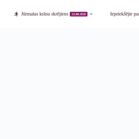
Jūrmalas krāsu skrējiens
Iepriekšējie p
23.08.2026