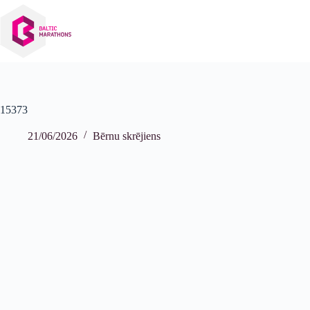
Izlaist
uz
saturu
15373
21/06/2026
Bērnu skrējiens