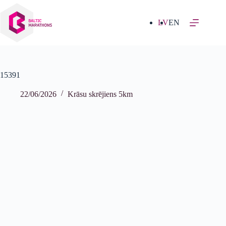
Izlaist
uz
saturu
LV
EN
15391
22/06/2026
Krāsu skrējiens 5km