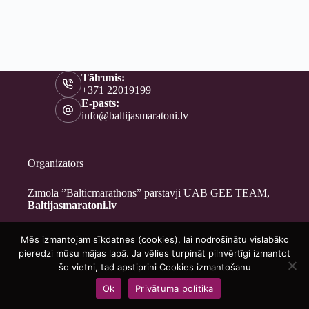
Tālrunis:
+371 22019199
E-pasts:
info@baltijasmaratoni.lv
Organizators
Zīmola ”Balticmarathons” pārstāvji UAB GEE TEAM,
Baltijasmaratoni.lv
Mēs izmantojam sīkdatnes (cookies), lai nodrošinātu vislabāko
Kontakti
pieredzi mūsu mājas lapā. Ja vēlies turpināt pilnvērtīgi izmantot
Par mums
šo vietni, tad apstiprini Cookies izmantošanu
Brīvprātīgajiem
Ok
Privātuma politika
Privātuma politika
Copyright © 2026 - Baltijasmaratoni.lv