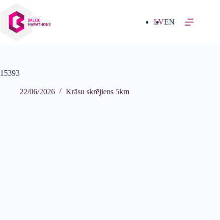
Izlaist
uz
saturu
LV
EN
15393
22/06/2026
Krāsu skrējiens 5km