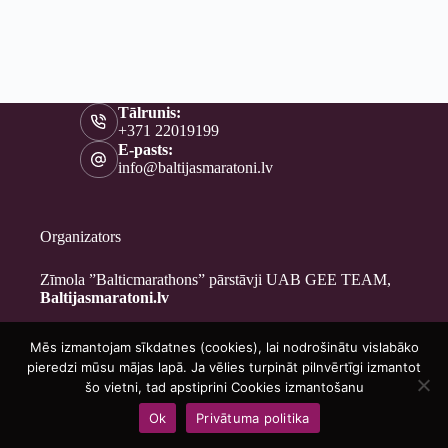
Tālrunis:
+371 22019199
E-pasts:
info@baltijasmaratoni.lv
Organizators
Zīmola ”Balticmarathons” pārstāvji UAB GEE TEAM,
Baltijasmaratoni.lv
Mēs izmantojam sīkdatnes (cookies), lai nodrošinātu vislabāko
Kontakti
pieredzi mūsu mājas lapā. Ja vēlies turpināt pilnvērtīgi izmantot
Par mums
šo vietni, tad apstiprini Cookies izmantošanu
Brīvprātīgajiem
Ok
Privātuma politika
Privātuma politika
Copyright © 2026 - Baltijasmaratoni.lv