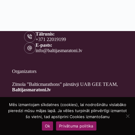
Tālrunis:
+371 22019199
E-pasts:
info@baltijasmaratoni.lv
Organizators
Zīmola ”Balticmarathons” pārstāvji UAB GEE TEAM,
Baltijasmaratoni.lv
Mēs izmantojam sīkdatnes (cookies), lai nodrošinātu vislabāko
Kontakti
pieredzi mūsu mājas lapā. Ja vēlies turpināt pilnvērtīgi izmantot
Par mums
šo vietni, tad apstiprini Cookies izmantošanu
Brīvprātīgajiem
Ok
Privātuma politika
Privātuma politika
Copyright © 2026 - Baltijasmaratoni.lv