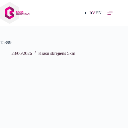
Izlaist
uz
saturu
LV
EN
15399
23/06/2026
Krāsu skrējiens 5km