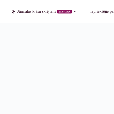
Jūrmalas krāsu skrējiens
Iepriekšējie p
23.08.2026