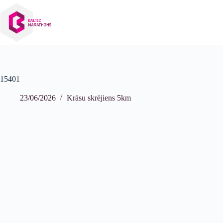
Izlaist
uz
saturu
15401
23/06/2026
Krāsu skrējiens 5km