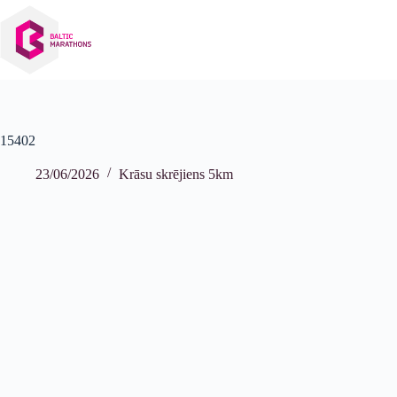
Izlaist
uz
saturu
15402
23/06/2026
Krāsu skrējiens 5km