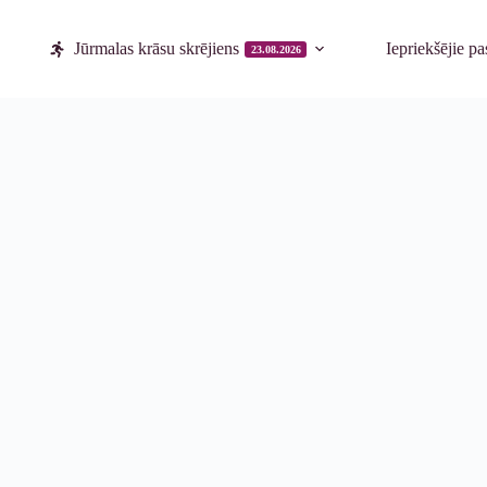
Jūrmalas krāsu skrējiens
Iepriekšējie p
23.08.2026