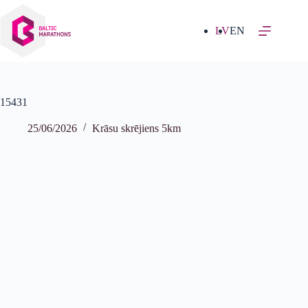
Izlaist
uz
saturu
LV
EN
15431
25/06/2026
Krāsu skrējiens 5km