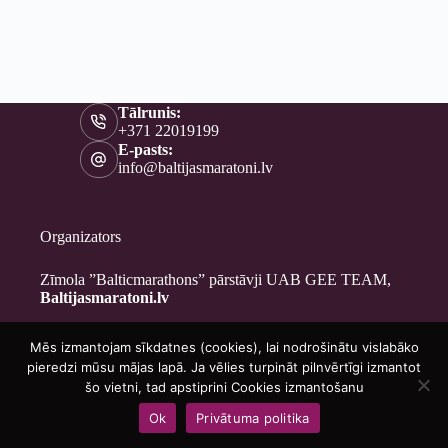
Tālrunis:
+371 22019199
E-pasts:
info@baltijasmaratoni.lv
Organizators
Zīmola ”Balticmarathons” pārstāvji UAB GEE TEAM,
Baltijasmaratoni.lv
Mēs izmantojam sīkdatnes (cookies), lai nodrošinātu vislabāko
Kontakti
pieredzi mūsu mājas lapā. Ja vēlies turpināt pilnvērtīgi izmantot
Par mums
šo vietni, tad apstiprini Cookies izmantošanu
Brīvprātīgajiem
Ok
Privātuma politika
Privātuma politika
Copyright © 2026 - Baltijasmaratoni.lv