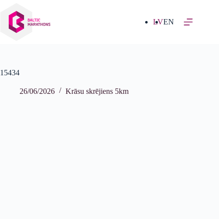
Izlaist
uz
saturu
LV
EN
15434
26/06/2026
Krāsu skrējiens 5km