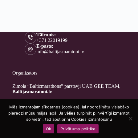
Tālrunis:
+371 22019199
E-pasts:
info@baltijasmaratoni.lv
Organizators
Zīmola ”Balticmarathons” pārstāvji UAB GEE TEAM,
Baltijasmaratoni.lv
Mēs izmantojam sīkdatnes (cookies), lai nodrošinātu vislabāko
Kontakti
pieredzi mūsu mājas lapā. Ja vēlies turpināt pilnvērtīgi izmantot
Par mums
šo vietni, tad apstiprini Cookies izmantošanu
Brīvprātīgajiem
Ok
Privātuma politika
Privātuma politika
Copyright © 2026 - Baltijasmaratoni.lv