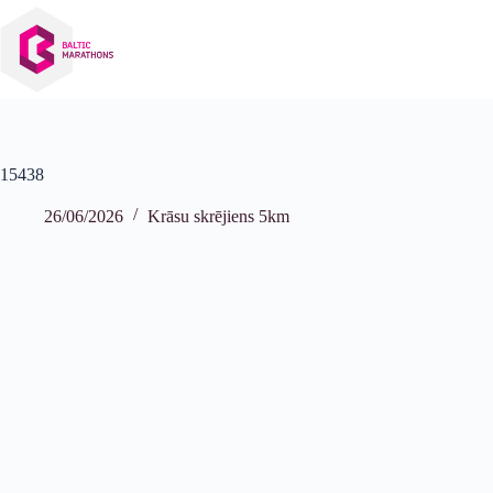
Izlaist
uz
saturu
15438
26/06/2026
Krāsu skrējiens 5km