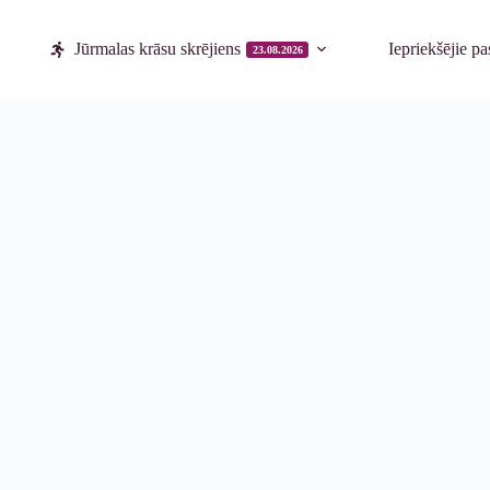
Jūrmalas krāsu skrējiens
Iepriekšējie p
23.08.2026