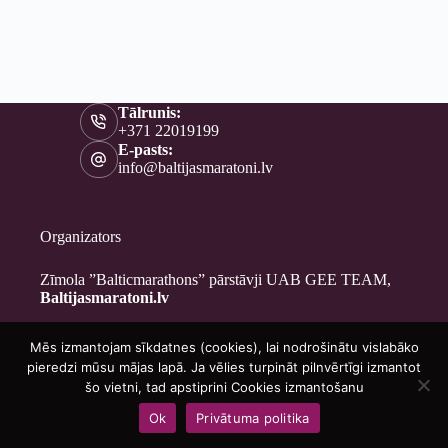
Tālrunis:
+371 22019199
E-pasts:
info@baltijasmaratoni.lv
Organizators
Zīmola ”Balticmarathons” pārstāvji UAB GEE TEAM,
Baltijasmaratoni.lv
Mēs izmantojam sīkdatnes (cookies), lai nodrošinātu vislabāko
Kontakti
pieredzi mūsu mājas lapā. Ja vēlies turpināt pilnvērtīgi izmantot
Par mums
šo vietni, tad apstiprini Cookies izmantošanu
Brīvprātīgajiem
Ok
Privātuma politika
Privātuma politika
Copyright © 2026 - Baltijasmaratoni.lv