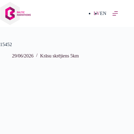
Izlaist
uz
saturu
LV
EN
15452
29/06/2026
Krāsu skrējiens 5km