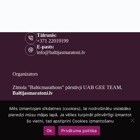
Tālrunis:
+371 22019199
E-pasts:
info@baltijasmaratoni.lv
Organizators
Zīmola ”Balticmarathons” pārstāvji UAB GEE TEAM,
Baltijasmaratoni.lv
Mēs izmantojam sīkdatnes (cookies), lai nodrošinātu vislabāko
Kontakti
pieredzi mūsu mājas lapā. Ja vēlies turpināt pilnvērtīgi izmantot
Par mums
šo vietni, tad apstiprini Cookies izmantošanu
Brīvprātīgajiem
Ok
Privātuma politika
Privātuma politika
Copyright © 2026 - Baltijasmaratoni.lv