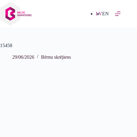
Izlaist
uz
saturu
LV
EN
15458
29/06/2026
Bērnu skrējiens