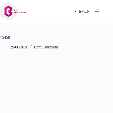
Izlaist
uz
saturu
LV
EN
15459
29/06/2026
Bērnu skrējiens