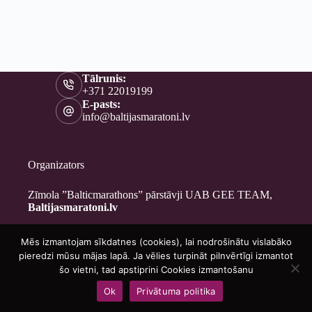
Tālrunis:
+371 22019199
E-pasts:
info@baltijasmaratoni.lv
Organizators
Zīmola ”Balticmarathons” pārstāvji UAB GEE TEAM,
Baltijasmaratoni.lv
Mēs izmantojam sīkdatnes (cookies), lai nodrošinātu vislabāko
Kontakti
pieredzi mūsu mājas lapā. Ja vēlies turpināt pilnvērtīgi izmantot
Par mums
šo vietni, tad apstiprini Cookies izmantošanu
Brīvprātīgajiem
Ok
Privātuma politika
Privātuma politika
Copyright © 2026 - Baltijasmaratoni.lv