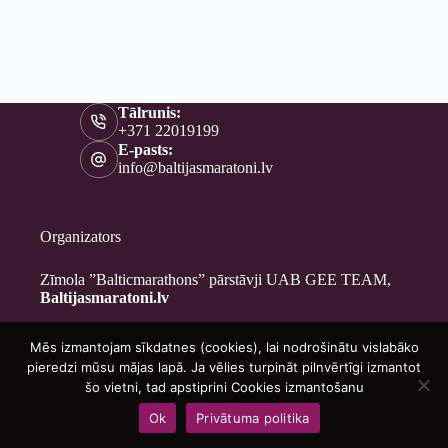
Tālrunis:
+371 22019199
E-pasts:
info@baltijasmaratoni.lv
Organizators
Zīmola ”Balticmarathons” pārstāvji UAB GEE TEAM,
Baltijasmaratoni.lv
Mēs izmantojam sīkdatnes (cookies), lai nodrošinātu vislabāko
Kontakti
pieredzi mūsu mājas lapā. Ja vēlies turpināt pilnvērtīgi izmantot
Par mums
šo vietni, tad apstiprini Cookies izmantošanu
Brīvprātīgajiem
Ok
Privātuma politika
Privātuma politika
Copyright © 2026 - Baltijasmaratoni.lv