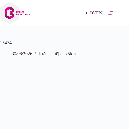
Izlaist
uz
saturu
LV
EN
15474
30/06/2026
Krāsu skrējiens 5km