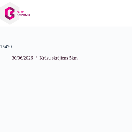
Izlaist
uz
saturu
15479
30/06/2026
Krāsu skrējiens 5km