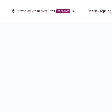
Jūrmalas krāsu skrējiens
Iepriekšējie p
23.08.2026