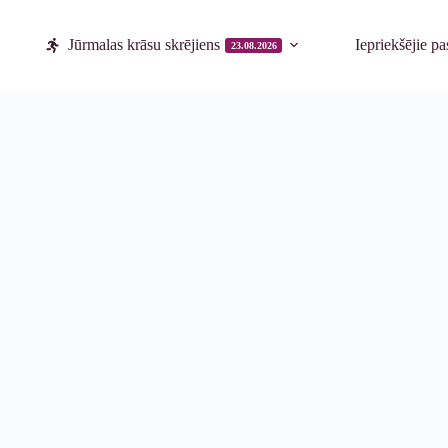
Jūrmalas krāsu skrējiens
Iepriekšējie p
23.08.2026