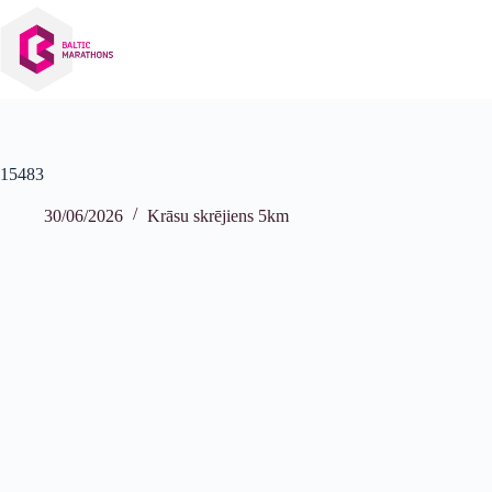
Izlaist
uz
saturu
15483
30/06/2026
Krāsu skrējiens 5km