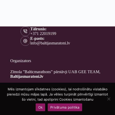
Tālrunis:
+371 22019199
E-pasts:
info@baltijasmaratoni.lv
Organizators
Zīmola ”Balticmarathons” pārstāvji UAB GEE TEAM,
Baltijasmaratoni.lv
Mēs izmantojam sīkdatnes (cookies), lai nodrošinātu vislabāko
Kontakti
pieredzi mūsu mājas lapā. Ja vēlies turpināt pilnvērtīgi izmantot
Par mums
šo vietni, tad apstiprini Cookies izmantošanu
Brīvprātīgajiem
Ok
Privātuma politika
Privātuma politika
Copyright © 2026 - Baltijasmaratoni.lv