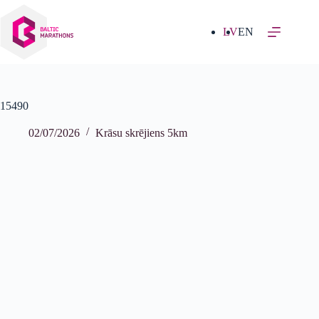
Izlaist
uz
saturu
LV
EN
15490
02/07/2026
Krāsu skrējiens 5km