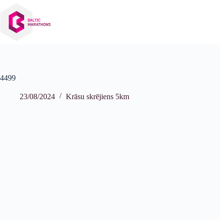
Izlaist
uz
saturu
4499
23/08/2024
Krāsu skrējiens 5km