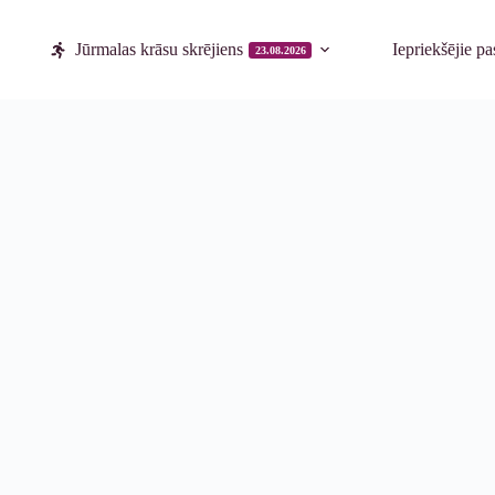
Jūrmalas krāsu skrējiens
Iepriekšējie p
23.08.2026