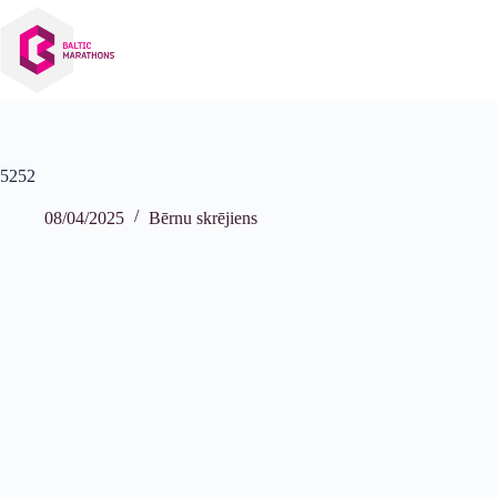
Izlaist
uz
saturu
5252
08/04/2025
Bērnu skrējiens