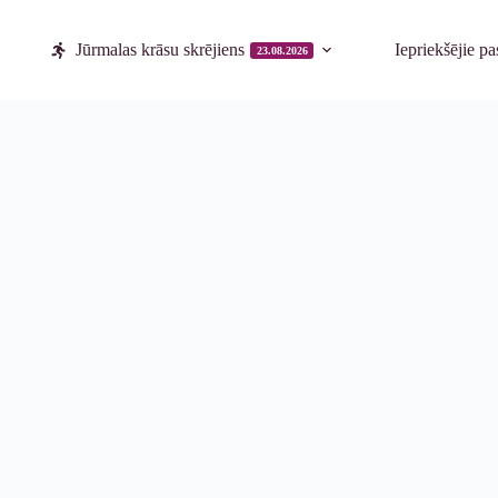
Jūrmalas krāsu skrējiens
Iepriekšējie p
23.08.2026