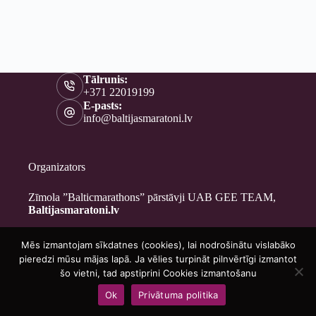
Tālrunis:
+371 22019199
E-pasts:
info@baltijasmaratoni.lv
Organizators
Zīmola ”Balticmarathons” pārstāvji UAB GEE TEAM,
Baltijasmaratoni.lv
Mēs izmantojam sīkdatnes (cookies), lai nodrošinātu vislabāko
Kontakti
pieredzi mūsu mājas lapā. Ja vēlies turpināt pilnvērtīgi izmantot
Par mums
šo vietni, tad apstiprini Cookies izmantošanu
Brīvprātīgajiem
Ok
Privātuma politika
Privātuma politika
Copyright © 2026 - Baltijasmaratoni.lv