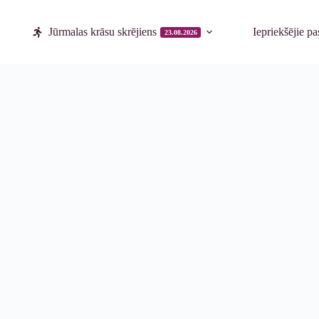
Jūrmalas krāsu skrējiens
Iepriekšējie p
23.08.2026