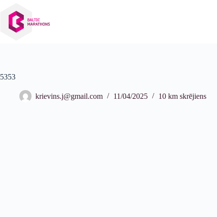
Izlaist
uz
saturu
5353
krievins.j@gmail.com
11/04/2025
10 km skrējiens