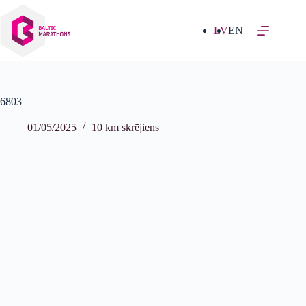
Izlaist
uz
saturu
LV
EN
6803
01/05/2025
10 km skrējiens