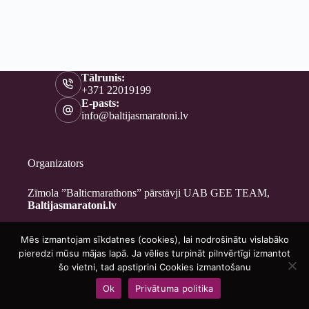
Tālrunis:
+371 22019199
E-pasts:
info@baltijasmaratoni.lv
Organizators
Zīmola ”Balticmarathons” pārstāvji UAB GEE TEAM,
Baltijasmaratoni.lv
Mēs izmantojam sīkdatnes (cookies), lai nodrošinātu vislabāko
Kontakti
pieredzi mūsu mājas lapā. Ja vēlies turpināt pilnvērtīgi izmantot
Par mums
šo vietni, tad apstiprini Cookies izmantošanu
Brīvprātīgajiem
Ok
Privātuma politika
Privātuma politika
Copyright © 2026 - Baltijasmaratoni.lv