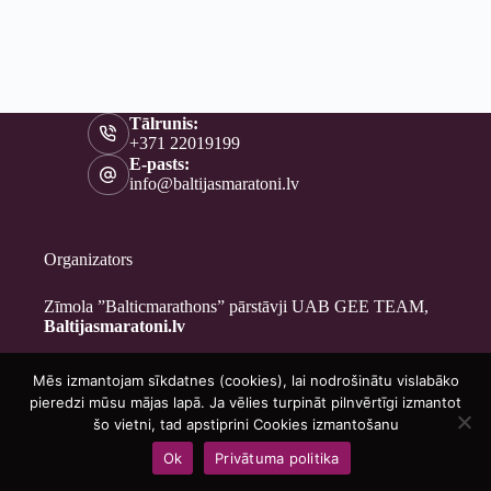
Tālrunis:
+371 22019199
E-pasts:
info@baltijasmaratoni.lv
Organizators
Zīmola ”Balticmarathons” pārstāvji UAB GEE TEAM,
Baltijasmaratoni.lv
Mēs izmantojam sīkdatnes (cookies), lai nodrošinātu vislabāko
Kontakti
pieredzi mūsu mājas lapā. Ja vēlies turpināt pilnvērtīgi izmantot
Par mums
šo vietni, tad apstiprini Cookies izmantošanu
Brīvprātīgajiem
Ok
Privātuma politika
Privātuma politika
Copyright © 2026 - Baltijasmaratoni.lv