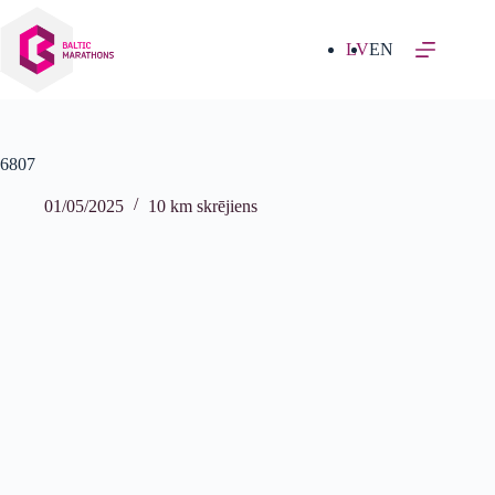
Izlaist
uz
saturu
LV
EN
6807
01/05/2025
10 km skrējiens