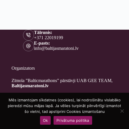
Tālrunis:
+371 22019199
E-pasts:
info@baltijasmaratoni.lv
Organizators
Zīmola ”Balticmarathons” pārstāvji UAB GEE TEAM,
Baltijasmaratoni.lv
Mēs izmantojam sīkdatnes (cookies), lai nodrošinātu vislabāko
Kontakti
pieredzi mūsu mājas lapā. Ja vēlies turpināt pilnvērtīgi izmantot
Par mums
šo vietni, tad apstiprini Cookies izmantošanu
Brīvprātīgajiem
Ok
Privātuma politika
Privātuma politika
Copyright © 2026 - Baltijasmaratoni.lv