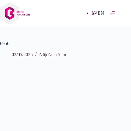
Izlaist
uz
saturu
LV
EN
6956
02/05/2025
Nūjošana 5 km