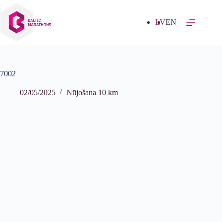
Izlaist
uz
saturu
LV
EN
7002
02/05/2025
Nūjošana 10 km