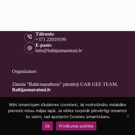
Tālrunis:
+371 22019199
E-pasts:
info@baltijasmaratoni.lv
Organizators
Zīmola ”Balticmarathons” pārstāvji UAB GEE TEAM,
Baltijasmaratoni.lv
Mēs izmantojam sīkdatnes (cookies), lai nodrošinātu vislabāko
Kontakti
pieredzi mūsu mājas lapā. Ja vēlies turpināt pilnvērtīgi izmantot
Par mums
šo vietni, tad apstiprini Cookies izmantošanu
Brīvprātīgajiem
Ok
Privātuma politika
Privātuma politika
Copyright © 2026 - Baltijasmaratoni.lv