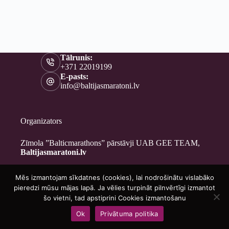
Tālrunis:
+371 22019199
E-pasts:
info@baltijasmaratoni.lv
Organizators
Zīmola ”Balticmarathons” pārstāvji UAB GEE TEAM,
Baltijasmaratoni.lv
Mēs izmantojam sīkdatnes (cookies), lai nodrošinātu vislabāko
Kontakti
pieredzi mūsu mājas lapā. Ja vēlies turpināt pilnvērtīgi izmantot
Par mums
šo vietni, tad apstiprini Cookies izmantošanu
Brīvprātīgajiem
Ok
Privātuma politika
Privātuma politika
Copyright © 2026 - Baltijasmaratoni.lv