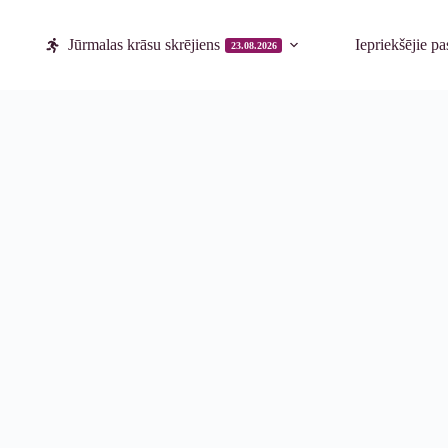
Jūrmalas krāsu skrējiens
Iepriekšējie p
23.08.2026