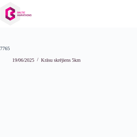
Izlaist
uz
saturu
7765
19/06/2025
Krāsu skrējiens 5km