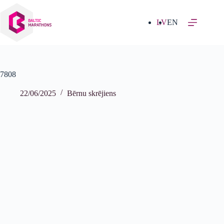
Izlaist
uz
saturu
LV
EN
7808
22/06/2025
Bērnu skrējiens