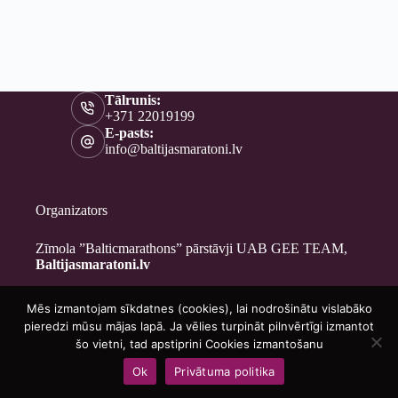
Tālrunis:
+371 22019199
E-pasts:
info@baltijasmaratoni.lv
Organizators
Zīmola ”Balticmarathons” pārstāvji UAB GEE TEAM,
Baltijasmaratoni.lv
Mēs izmantojam sīkdatnes (cookies), lai nodrošinātu vislabāko
Kontakti
pieredzi mūsu mājas lapā. Ja vēlies turpināt pilnvērtīgi izmantot
Par mums
šo vietni, tad apstiprini Cookies izmantošanu
Brīvprātīgajiem
Ok
Privātuma politika
Privātuma politika
Copyright © 2026 - Baltijasmaratoni.lv