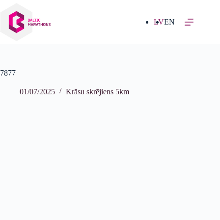
Izlaist
uz
saturu
LV
EN
7877
01/07/2025
Krāsu skrējiens 5km