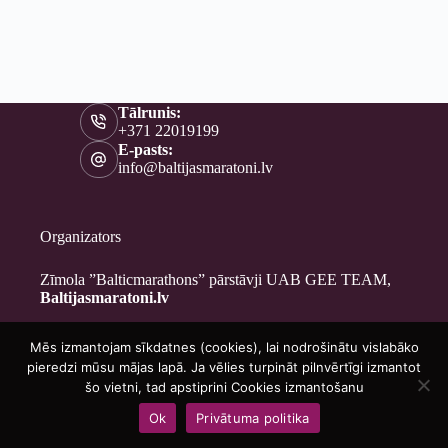
Tālrunis:
+371 22019199
E-pasts:
info@baltijasmaratoni.lv
Organizators
Zīmola ”Balticmarathons” pārstāvji UAB GEE TEAM,
Baltijasmaratoni.lv
Mēs izmantojam sīkdatnes (cookies), lai nodrošinātu vislabāko
Kontakti
pieredzi mūsu mājas lapā. Ja vēlies turpināt pilnvērtīgi izmantot
Par mums
šo vietni, tad apstiprini Cookies izmantošanu
Brīvprātīgajiem
Ok
Privātuma politika
Privātuma politika
Copyright © 2026 - Baltijasmaratoni.lv