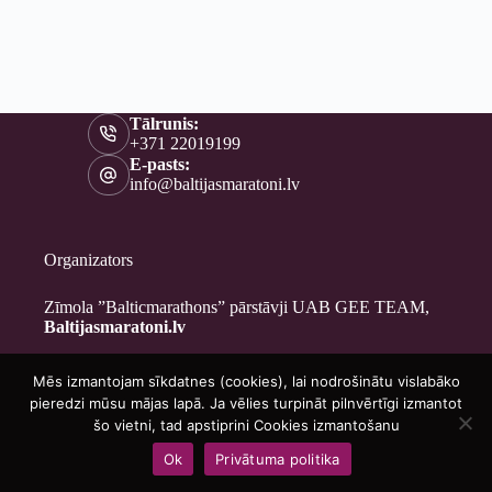
Tālrunis:
+371 22019199
E-pasts:
info@baltijasmaratoni.lv
Organizators
Zīmola ”Balticmarathons” pārstāvji UAB GEE TEAM,
Baltijasmaratoni.lv
Mēs izmantojam sīkdatnes (cookies), lai nodrošinātu vislabāko
Kontakti
pieredzi mūsu mājas lapā. Ja vēlies turpināt pilnvērtīgi izmantot
Par mums
šo vietni, tad apstiprini Cookies izmantošanu
Brīvprātīgajiem
Ok
Privātuma politika
Privātuma politika
Copyright © 2026 - Baltijasmaratoni.lv