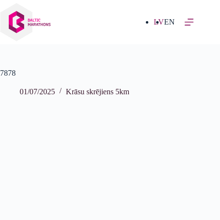
Izlaist
uz
saturu
LV
EN
7878
01/07/2025
Krāsu skrējiens 5km