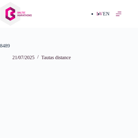
Izlaist
uz
saturu
LV
EN
8489
21/07/2025
Tautas distance