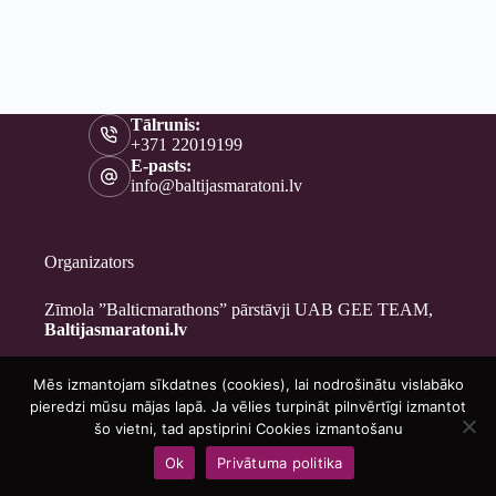
Tālrunis:
+371 22019199
E-pasts:
info@baltijasmaratoni.lv
Organizators
Zīmola ”Balticmarathons” pārstāvji UAB GEE TEAM,
Baltijasmaratoni.lv
Mēs izmantojam sīkdatnes (cookies), lai nodrošinātu vislabāko
Kontakti
pieredzi mūsu mājas lapā. Ja vēlies turpināt pilnvērtīgi izmantot
Par mums
šo vietni, tad apstiprini Cookies izmantošanu
Brīvprātīgajiem
Ok
Privātuma politika
Privātuma politika
Copyright © 2026 - Baltijasmaratoni.lv